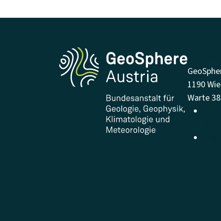
Kontak
GeoSpher
1190 Wie
Warte 38
Detai
Kont
Pres